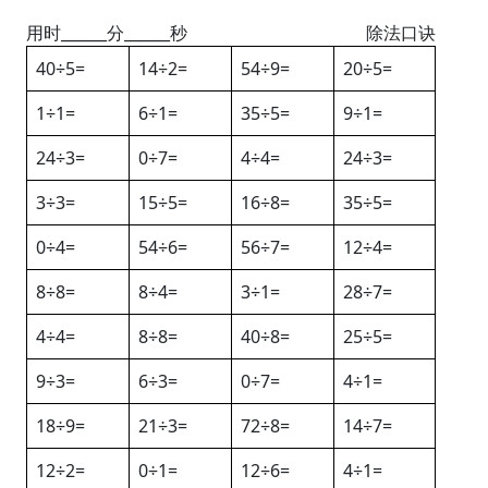
用时______分______秒
除法口诀
40÷5=
14÷2=
54÷9=
20÷5=
1÷1=
6÷1=
35÷5=
9÷1=
24÷3=
0÷7=
4÷4=
24÷3=
3÷3=
15÷5=
16÷8=
35÷5=
0÷4=
54÷6=
56÷7=
12÷4=
8÷8=
8÷4=
3÷1=
28÷7=
4÷4=
8÷8=
40÷8=
25÷5=
9÷3=
6÷3=
0÷7=
4÷1=
18÷9=
21÷3=
72÷8=
14÷7=
12÷2=
0÷1=
12÷6=
4÷1=