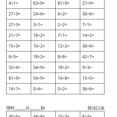
4÷1=
63÷9=
81÷9=
27÷9=
27÷3=
24÷6=
6÷2=
30÷6=
27÷3=
3÷1=
2÷2=
7÷1=
21÷7=
18÷2=
7÷1=
14÷2=
15÷3=
10÷2=
12÷2=
36÷6=
6÷3=
18÷2=
8÷8=
42÷7=
32÷4=
54÷9=
18÷2=
9÷3=
81÷9=
54÷9=
16÷8=
15÷5=
14÷7=
0÷6=
0÷2=
36÷6=
用时______分______秒
除法口诀
40÷5=
48÷8=
15÷3=
8÷4=