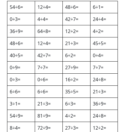
54÷6=
12÷4=
48÷6=
6÷1=
0÷3=
4÷4=
42÷7=
24÷4=
36÷9=
64÷8=
12÷2=
4÷2=
48÷6=
12÷4=
21÷3=
45÷5=
40÷5=
42÷7=
6÷2=
0÷4=
0÷9=
7÷7=
27÷9=
7÷7=
0÷3=
0÷6=
16÷2=
24÷8=
6÷6=
6÷6=
35÷5=
21÷3=
3÷1=
21÷3=
6÷3=
36÷9=
54÷9=
81÷9=
4÷2=
24÷8=
8÷4=
72÷9=
27÷3=
12÷2=