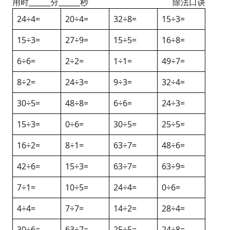
用时______分______秒
除法口诀
24÷4=
20÷4=
32÷8=
15÷3=
15÷3=
27÷9=
15÷5=
16÷8=
6÷6=
2÷2=
1÷1=
49÷7=
8÷2=
24÷3=
9÷3=
32÷4=
30÷5=
48÷8=
6÷6=
24÷3=
15÷3=
0÷6=
30÷5=
25÷5=
16÷2=
8÷1=
63÷7=
48÷6=
42÷6=
15÷3=
63÷7=
63÷9=
7÷1=
10÷5=
24÷4=
0÷6=
4÷4=
7÷7=
14÷2=
28÷4=
30÷6=
63÷7=
25÷5=
24÷8=