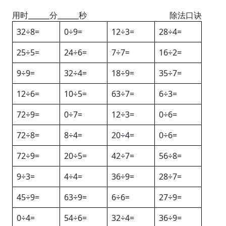
用时______分______秒
除法口诀
32÷8=
0÷9=
12÷3=
28÷4=
25÷5=
24÷6=
7÷7=
16÷2=
9÷9=
32÷4=
18÷9=
35÷7=
12÷6=
10÷5=
63÷7=
6÷3=
72÷9=
0÷7=
12÷3=
0÷6=
72÷8=
8÷4=
20÷4=
0÷6=
72÷9=
20÷5=
42÷7=
56÷8=
9÷3=
4÷4=
36÷9=
28÷7=
45÷9=
63÷9=
6÷6=
27÷9=
0÷4=
54÷6=
32÷4=
36÷9=