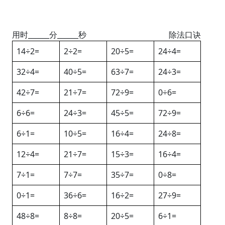
用时______分______秒
除法口诀
14÷2=
2÷2=
20÷5=
24÷4=
32÷4=
40÷5=
63÷7=
24÷3=
42÷7=
21÷7=
72÷9=
0÷6=
6÷6=
24÷3=
45÷5=
72÷9=
6÷1=
10÷5=
16÷4=
24÷8=
12÷4=
21÷7=
15÷3=
16÷4=
7÷1=
7÷7=
35÷7=
0÷8=
0÷1=
36÷6=
16÷2=
27÷9=
48÷8=
8÷8=
20÷5=
6÷1=