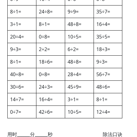
8÷1=
24÷8=
9÷9=
35÷7=
3÷1=
8÷1=
48÷8=
16÷4=
20÷4=
0÷8=
10÷5=
35÷5=
9÷3=
2÷2=
6÷2=
18÷3=
8÷1=
18÷6=
48÷8=
9÷3=
40÷8=
0÷8=
28÷4=
56÷7=
30÷6=
24÷3=
45÷9=
48÷6=
14÷7=
16÷4=
3÷1=
8÷1=
0÷7=
42÷6=
10÷5=
12÷4=
用时______分______秒
除法口诀