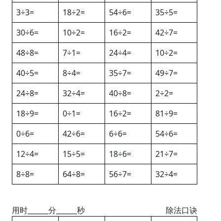
3÷3=
18÷2=
54÷6=
35÷5=
30÷6=
10÷2=
16÷2=
42÷7=
48÷8=
7÷1=
24÷4=
10÷2=
40÷5=
8÷4=
35÷7=
49÷7=
24÷8=
32÷4=
40÷8=
2÷2=
18÷9=
0÷1=
16÷2=
81÷9=
0÷6=
42÷6=
6÷6=
54÷6=
12÷4=
15÷5=
18÷6=
21÷7=
8÷8=
64÷8=
56÷7=
32÷4=
用时______分______秒
除法口诀