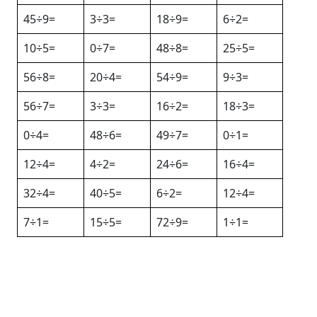
45÷9=
3÷3=
18÷9=
6÷2=
10÷5=
0÷7=
48÷8=
25÷5=
56÷8=
20÷4=
54÷9=
9÷3=
56÷7=
3÷3=
16÷2=
18÷3=
0÷4=
48÷6=
49÷7=
0÷1=
12÷4=
4÷2=
24÷6=
16÷4=
32÷4=
40÷5=
6÷2=
12÷4=
7÷1=
15÷5=
72÷9=
1÷1=