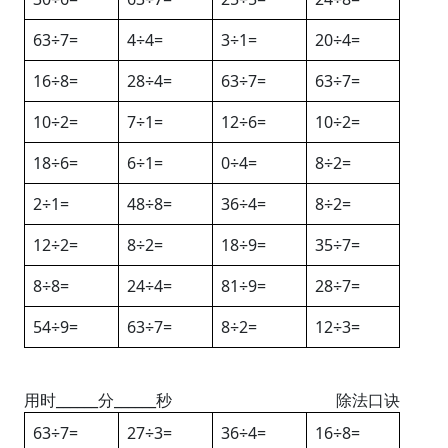
63÷7=
4÷4=
3÷1=
20÷4=
16÷8=
28÷4=
63÷7=
63÷7=
10÷2=
7÷1=
12÷6=
10÷2=
18÷6=
6÷1=
0÷4=
8÷2=
2÷1=
48÷8=
36÷4=
8÷2=
12÷2=
8÷2=
18÷9=
35÷7=
8÷8=
24÷4=
81÷9=
28÷7=
54÷9=
63÷7=
8÷2=
12÷3=
用时______分______秒
除法口诀
63÷7=
27÷3=
36÷4=
16÷8=