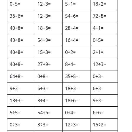
0÷5=
12÷3=
5÷1=
18÷2=
36÷6=
12÷3=
54÷6=
72÷8=
40÷8=
18÷6=
28÷4=
4÷1=
40÷8=
54÷9=
16÷4=
0÷5=
40÷8=
15÷3=
0÷2=
2÷1=
40÷8=
27÷9=
8÷4=
12÷3=
64÷8=
0÷8=
35÷5=
0÷3=
9÷3=
6÷3=
18÷3=
6÷3=
18÷3=
8÷4=
18÷6=
9÷3=
5÷5=
54÷6=
0÷4=
6÷6=
0÷3=
3÷3=
12÷3=
16÷2=