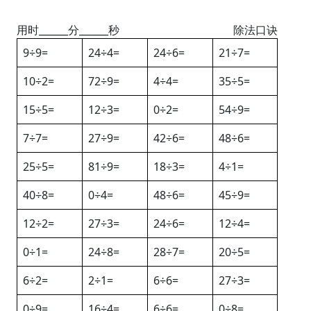
用时______分______秒
除法口诀
9÷9=
24÷4=
24÷6=
21÷7=
10÷2=
72÷9=
4÷4=
35÷5=
15÷5=
12÷3=
0÷2=
54÷9=
7÷7=
27÷9=
42÷6=
48÷6=
25÷5=
81÷9=
18÷3=
4÷1=
40÷8=
0÷4=
48÷6=
45÷9=
12÷2=
27÷3=
24÷6=
12÷4=
0÷1=
24÷8=
28÷7=
20÷5=
6÷2=
2÷1=
6÷6=
27÷3=
0÷9=
16÷4=
6÷6=
0÷8=