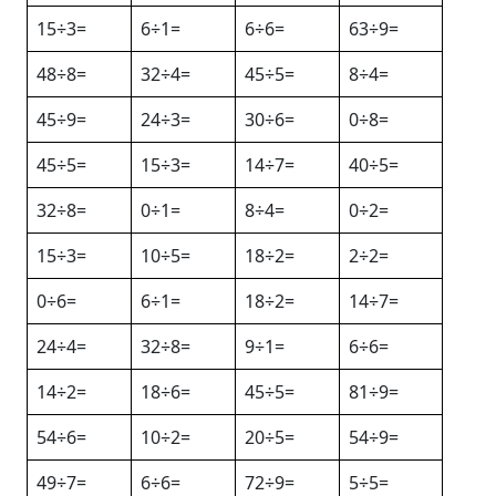
15÷3=
6÷1=
6÷6=
63÷9=
48÷8=
32÷4=
45÷5=
8÷4=
45÷9=
24÷3=
30÷6=
0÷8=
45÷5=
15÷3=
14÷7=
40÷5=
32÷8=
0÷1=
8÷4=
0÷2=
15÷3=
10÷5=
18÷2=
2÷2=
0÷6=
6÷1=
18÷2=
14÷7=
24÷4=
32÷8=
9÷1=
6÷6=
14÷2=
18÷6=
45÷5=
81÷9=
54÷6=
10÷2=
20÷5=
54÷9=
49÷7=
6÷6=
72÷9=
5÷5=