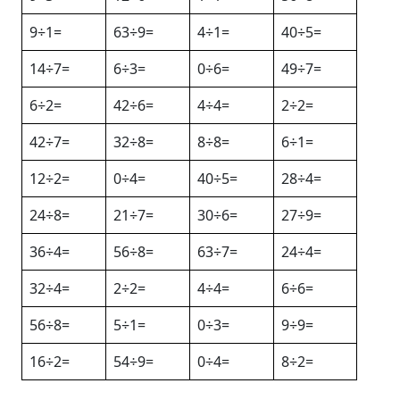
9÷1=
63÷9=
4÷1=
40÷5=
14÷7=
6÷3=
0÷6=
49÷7=
6÷2=
42÷6=
4÷4=
2÷2=
42÷7=
32÷8=
8÷8=
6÷1=
12÷2=
0÷4=
40÷5=
28÷4=
24÷8=
21÷7=
30÷6=
27÷9=
36÷4=
56÷8=
63÷7=
24÷4=
32÷4=
2÷2=
4÷4=
6÷6=
56÷8=
5÷1=
0÷3=
9÷9=
16÷2=
54÷9=
0÷4=
8÷2=