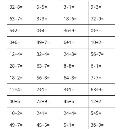
32÷8=
5÷5=
3÷1=
9÷3=
63÷7=
3÷3=
18÷6=
72÷9=
6÷2=
0÷4=
36÷9=
0÷3=
0÷6=
49÷7=
6÷1=
10÷2=
12÷4=
32÷4=
24÷3=
56÷7=
28÷7=
63÷7=
8÷8=
6÷1=
18÷2=
56÷8=
64÷8=
7÷7=
12÷4=
7÷1=
3÷1=
63÷9=
40÷5=
72÷9=
45÷5=
12÷2=
10÷2=
2÷1=
24÷4=
5÷5=
49÷7=
45÷5=
5÷1=
36÷9=