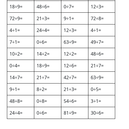
18÷9=
48÷6=
0÷7=
12÷3=
72÷9=
21÷3=
9÷1=
72÷8=
4÷1=
24÷4=
12÷3=
4÷1=
7÷1=
0÷6=
63÷9=
49÷7=
10÷2=
14÷2=
12÷2=
48÷6=
0÷4=
18÷9=
12÷6=
21÷7=
14÷7=
21÷7=
42÷7=
63÷9=
9÷1=
8÷2=
21÷3=
0÷5=
48÷8=
0÷8=
54÷6=
3÷1=
24÷4=
0÷6=
81÷9=
30÷6=