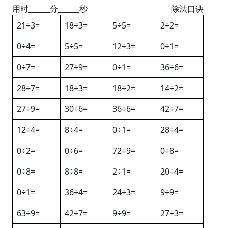
用时______分______秒
除法口诀
21÷3=
18÷3=
5÷5=
2÷2=
0÷4=
5÷5=
12÷3=
0÷1=
0÷7=
27÷9=
0÷1=
36÷6=
28÷7=
18÷3=
18÷2=
14÷2=
27÷9=
30÷6=
36÷6=
42÷7=
12÷4=
8÷4=
0÷1=
28÷4=
0÷2=
0÷6=
72÷9=
0÷8=
0÷8=
8÷8=
2÷1=
20÷4=
0÷1=
36÷4=
24÷3=
9÷9=
63÷9=
42÷7=
9÷9=
27÷3=