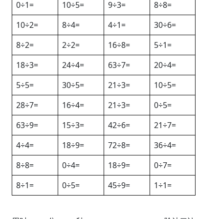
0÷1=
10÷5=
9÷3=
8÷8=
10÷2=
8÷4=
4÷1=
30÷6=
8÷2=
2÷2=
16÷8=
5÷1=
18÷3=
24÷4=
63÷7=
20÷4=
5÷5=
30÷5=
21÷3=
10÷5=
28÷7=
16÷4=
21÷3=
0÷5=
63÷9=
15÷3=
42÷6=
21÷7=
4÷4=
18÷9=
72÷8=
36÷4=
8÷8=
0÷4=
18÷9=
0÷7=
8÷1=
0÷5=
45÷9=
1÷1=