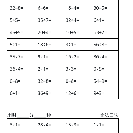
32÷8=
6÷6=
16÷4=
30÷5=
5÷5=
35÷7=
32÷4=
6÷1=
45÷5=
20÷4=
10÷5=
63÷7=
5÷1=
18÷6=
3÷1=
56÷8=
35÷7=
9÷1=
16÷2=
36÷4=
36÷4=
2÷1=
3÷3=
0÷5=
0÷8=
32÷8=
0÷8=
54÷9=
6÷1=
36÷9=
12÷6=
9÷3=
用时______分______秒
除法口诀
3÷1=
28÷4=
15÷3=
1÷1=