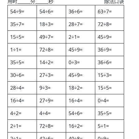
用时______分______秒
除法口诀
54÷9=
54÷6=
36÷6=
63÷7=
35÷7=
18÷3=
28÷7=
72÷8=
15÷5=
49÷7=
2÷1=
45÷9=
1÷1=
72÷8=
45÷9=
36÷9=
35÷5=
14÷2=
0÷3=
36÷6=
30÷6=
27÷3=
45÷9=
15÷3=
28÷4=
9÷3=
18÷2=
15÷5=
16÷4=
27÷9=
16÷4=
0÷4=
4÷2=
4÷4=
54÷6=
35÷5=
2÷1=
72÷8=
16÷2=
5÷1=
2÷1=
42÷6=
40÷8=
0÷9=