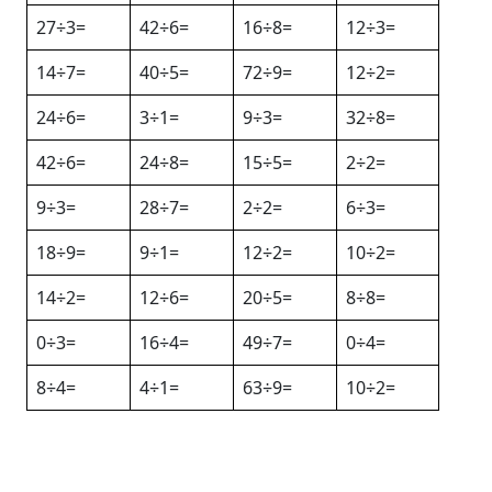
27÷3=
42÷6=
16÷8=
12÷3=
14÷7=
40÷5=
72÷9=
12÷2=
24÷6=
3÷1=
9÷3=
32÷8=
42÷6=
24÷8=
15÷5=
2÷2=
9÷3=
28÷7=
2÷2=
6÷3=
18÷9=
9÷1=
12÷2=
10÷2=
14÷2=
12÷6=
20÷5=
8÷8=
0÷3=
16÷4=
49÷7=
0÷4=
8÷4=
4÷1=
63÷9=
10÷2=