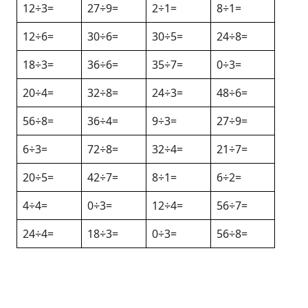
12÷3=
27÷9=
2÷1=
8÷1=
12÷6=
30÷6=
30÷5=
24÷8=
18÷3=
36÷6=
35÷7=
0÷3=
20÷4=
32÷8=
24÷3=
48÷6=
56÷8=
36÷4=
9÷3=
27÷9=
6÷3=
72÷8=
32÷4=
21÷7=
20÷5=
42÷7=
8÷1=
6÷2=
4÷4=
0÷3=
12÷4=
56÷7=
24÷4=
18÷3=
0÷3=
56÷8=