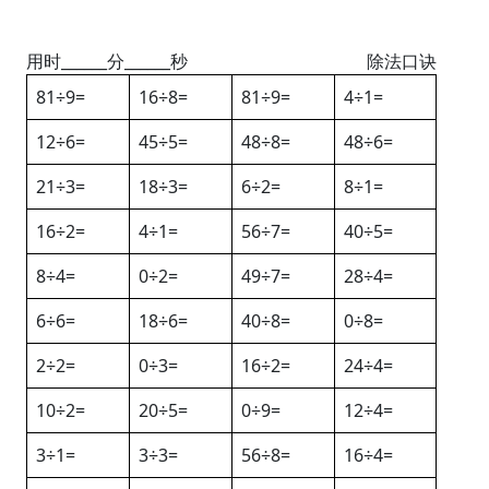
用时______分______秒
除法口诀
81÷9=
16÷8=
81÷9=
4÷1=
12÷6=
45÷5=
48÷8=
48÷6=
21÷3=
18÷3=
6÷2=
8÷1=
16÷2=
4÷1=
56÷7=
40÷5=
8÷4=
0÷2=
49÷7=
28÷4=
6÷6=
18÷6=
40÷8=
0÷8=
2÷2=
0÷3=
16÷2=
24÷4=
10÷2=
20÷5=
0÷9=
12÷4=
3÷1=
3÷3=
56÷8=
16÷4=