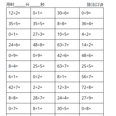
用时______分______秒
除法口诀
12÷2=
0÷1=
30÷6=
0÷9=
35÷5=
35÷5=
8÷8=
36÷4=
0÷1=
27÷3=
10÷5=
4÷2=
24÷6=
48÷8=
63÷7=
14÷2=
0÷9=
0÷9=
42÷6=
48÷6=
8÷4=
25÷5=
63÷7=
25÷5=
6÷1=
0÷2=
8÷1=
56÷7=
42÷7=
2÷2=
12÷3=
72÷8=
8÷8=
28÷7=
24÷4=
27÷9=
0÷7=
8÷1=
30÷5=
0÷8=