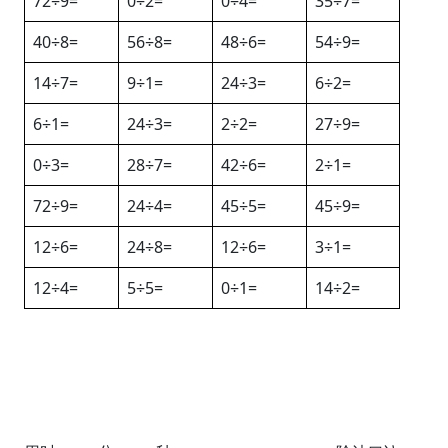
72÷9=
0÷2=
0÷4=
35÷7=
40÷8=
56÷8=
48÷6=
54÷9=
14÷7=
9÷1=
24÷3=
6÷2=
6÷1=
24÷3=
2÷2=
27÷9=
0÷3=
28÷7=
42÷6=
2÷1=
72÷9=
24÷4=
45÷5=
45÷9=
12÷6=
24÷8=
12÷6=
3÷1=
12÷4=
5÷5=
0÷1=
14÷2=