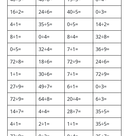
16÷2=
24÷6=
40÷5=
0÷3=
4÷1=
35÷5=
0÷5=
14÷2=
8÷1=
0÷4=
8÷4=
32÷8=
0÷5=
32÷4=
7÷1=
36÷9=
72÷8=
18÷6=
72÷9=
24÷6=
1÷1=
30÷6=
7÷1=
72÷9=
27÷9=
49÷7=
6÷1=
0÷3=
72÷9=
64÷8=
20÷4=
6÷3=
14÷7=
4÷4=
28÷7=
35÷5=
4÷1=
2÷1=
1÷1=
35÷5=